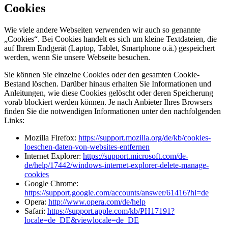
Cookies
Wie viele andere Webseiten verwenden wir auch so genannte
„Cookies“. Bei Cookies handelt es sich um kleine Textdateien, die
auf Ihrem Endgerät (Laptop, Tablet, Smartphone o.ä.) gespeichert
werden, wenn Sie unsere Webseite besuchen.
Sie können Sie einzelne Cookies oder den gesamten Cookie-
Bestand löschen. Darüber hinaus erhalten Sie Informationen und
Anleitungen, wie diese Cookies gelöscht oder deren Speicherung
vorab blockiert werden können. Je nach Anbieter Ihres Browsers
finden Sie die notwendigen Informationen unter den nachfolgenden
Links:
Mozilla Firefox:
https://support.mozilla.org/de/kb/cookies-
loeschen-daten-von-websites-entfernen
Internet Explorer:
https://support.microsoft.com/de-
de/help/17442/windows-internet-explorer-delete-manage-
cookies
Google Chrome:
https://support.google.com/accounts/answer/61416?hl=de
Opera:
http://www.opera.com/de/help
Safari:
https://support.apple.com/kb/PH17191?
locale=de_DE&viewlocale=de_DE