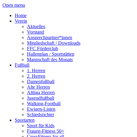
Open menu
Home
Verein
Aktuelles
Vorstand
Ansprechpartner*innen
Mitgliedschaft / Downloads
FFC Förderclub
Hallenplan / Sportstätten
Mannschaft des Monats
Fußball
1. Herren
2. Herren
Damenfußball
Alte Herren
Altliga Herren
Jugendfußball
Walking-Football
Ewigen-Listen
Schiedsrichter
Sportarten
Sport für Kids
Frauen-Fitness 50+
CrossFitness for all