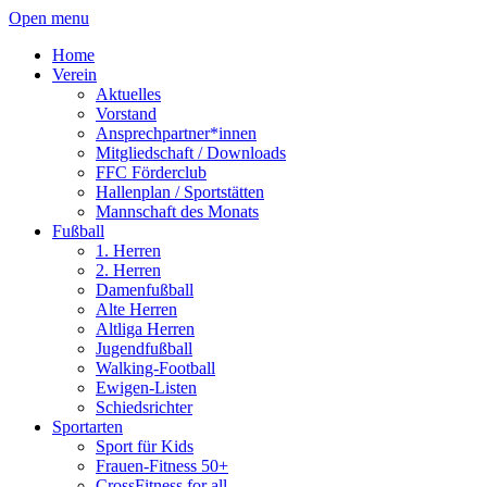
Open menu
Home
Verein
Aktuelles
Vorstand
Ansprechpartner*innen
Mitgliedschaft / Downloads
FFC Förderclub
Hallenplan / Sportstätten
Mannschaft des Monats
Fußball
1. Herren
2. Herren
Damenfußball
Alte Herren
Altliga Herren
Jugendfußball
Walking-Football
Ewigen-Listen
Schiedsrichter
Sportarten
Sport für Kids
Frauen-Fitness 50+
CrossFitness for all