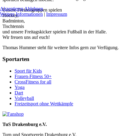
Akzeptieren
Ablehnen
Unsere Freizeitgruppen spielen
Weitere Informationen
|
Impressum
Hockey,
Badminton,
Tischtennis
und unsere Freitagskicker spielen Fußball in der Halle.
Wir freuen uns auf euch!
Thomas Hummer steht für weitere Infos gern zur Verfügung.
Sportarten
Sport für Kids
Frauen-Fitness 50+
CrossFitness for all
Yoga
Dart
Volleyball
Freizeitsport ohne Wettkämpfe
TuS Drakenburg e.V.
Turn und Sportverein Drakenburg e.V.