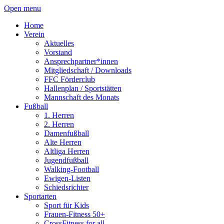
Open menu
Home
Verein
Aktuelles
Vorstand
Ansprechpartner*innen
Mitgliedschaft / Downloads
FFC Förderclub
Hallenplan / Sportstätten
Mannschaft des Monats
Fußball
1. Herren
2. Herren
Damenfußball
Alte Herren
Altliga Herren
Jugendfußball
Walking-Football
Ewigen-Listen
Schiedsrichter
Sportarten
Sport für Kids
Frauen-Fitness 50+
CrossFitness for all