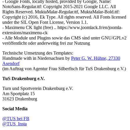
- Google Fonts, locally hosted, provided by Google, Name:
NotoSans-Regular.ttf: Copyright 2015-2021 Google LLC. All
Rights Reserved. MuktaMalar-Regular.ttf, MuktaMalar-Bold.ttf:
Copyright (c) 2016, Ek Type. All rights reserved. All Fonts licensed
under the SIL Open Font License, Version 1.1.
- Maximenu CK light (free) .. https://www.joomlack.fr/en/joomla-
extensions/maximenu-ck
- Alle Module und Plugins sowie das CMS sind unter GNU/GPLv2
veröffentlicht oder anderweitig frei zur Nutzung
Technische Umsetzung des Templates:
Handmade with
in Niedersachsen by
Peter G. W. Hühne, 27330
Asendorf
(im Auftrag von Agentur Frau Silberfisch für TuS Drakenburg e.V.)
TuS Drakenburg e.V.
Turn und Sportverein Drakenburg e.V.
Am Sportplatz 15
31623 Drakenburg
Social Media
@TUS bei FB
@TUS_Insta