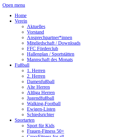
Open menu
Home
Verein
Aktuelles
Vorstand
Ansprechpartner*innen
Mitgliedschaft / Downloads
FFC Förderclub
Hallenplan / Sportstätten
Mannschaft des Monats
Fußball
1. Herren
2. Herren
Damenfußball
Alte Herren
Altliga Herren
Jugendfußball
Walking-Football
Ewigen-Listen
Schiedsrichter
Sportarten
Sport für Kids
Frauen-Fitness 50+
CrossFitness for all