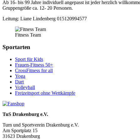
Ab 16- bis 99 Jahre individuell angepasst ist jeder herzlich willkomm
Gruppengröße ca. 12- 20 Personen.
Leitung: Liane Lindenberg 015120994577
Fitness Team
Sportarten
Sport für Kids
Frauen-Fitness 50+
CrossFitness for all
Yoga
Dart
Volleyball
Freizeitsport ohne Wettkämpfe
TuS Drakenburg e.V.
Turn und Sportverein Drakenburg e.V.
Am Sportplatz 15
31623 Drakenburg