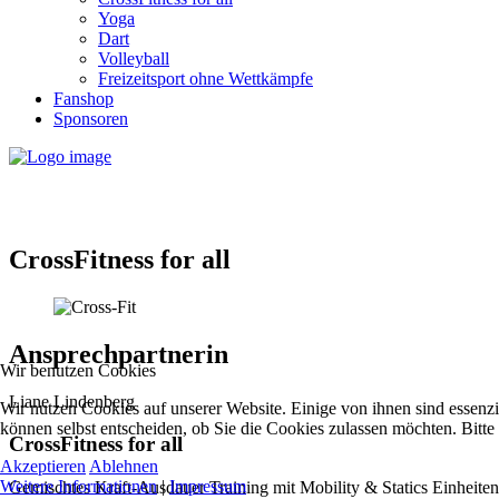
Yoga
Dart
Volleyball
Freizeitsport ohne Wettkämpfe
Fanshop
Sponsoren
CrossFitness for all
Ansprechpartnerin
Wir benutzen Cookies
Liane Lindenberg
Wir nutzen Cookies auf unserer Website. Einige von ihnen sind essenzi
können selbst entscheiden, ob Sie die Cookies zulassen möchten. Bitte
CrossFitness for all
Akzeptieren
Ablehnen
Weitere Informationen
|
Impressum
Gemischtes Kraft-Ausdauer Training mit Mobility & Statics Einheiten